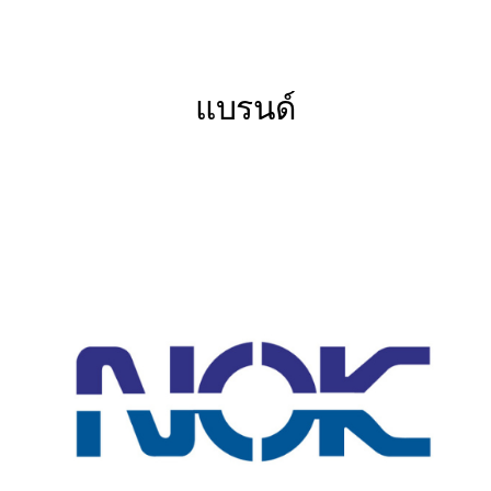
ซีล
ซีล
ซีล
ซีล
ซีล
ก้าน
ลูกสูบ
ลูกสูบ
กัน
บัฟเฟอร์
สูบ
แบบ
แบบ
ฝุ่น
ก้าน
แบรนด์
ทำงาน
ทำงาน
สูบ
ทาง
สอง
เดียว
ทาง